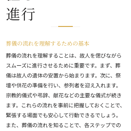
葬儀当日の流れをスムーズに進行
進行
葬儀当日に注意すべき大切な点
葬儀当日、最初に確認すること
葬儀当日のスケジュールを確認
葬儀の流れを理解するための基本
葬儀当日の流れと細やかな配慮
葬儀の流れを理解することは、故人を偲びながら
参列者としての葬儀マナーを学ぶ
スムーズに進行させるために重要です。まず、葬
葬儀参列時の基本的なマナー
儀は故人の遺体の安置から始まります。次に、祭
葬儀参列者が知っておくべき礼儀
壇や供花の準備を行い、参列者を迎え入れます。
葬儀での挨拶や会話のポイント
宗教的儀式や弔辞、献花などの主要な儀式が続き
葬儀参列時の服装と持ち物の注意
ます。これらの流れを事前に把握しておくことで、
緊張する場面でも安心して行動できるでしょう。
葬儀参列者としての正しい姿勢
また、葬儀の流れを知ることで、各ステップでの
葬儀での立ち居振る舞いの心得