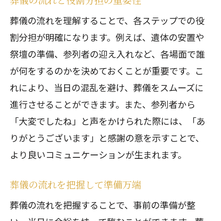
家族葬の流れと心の準備を整える
葬儀の流れを理解することで、各ステップでの役
家族葬で後悔しないための流れ
割分担が明確になります。例えば、遺体の安置や
葬儀のタイムスケジュールを確認
祭壇の準備、参列者の迎え入れなど、各場面で誰
が何をするのかを決めておくことが重要です。こ
葬儀のスケジュールを効率よく進行
れにより、当日の混乱を避け、葬儀をスムーズに
葬儀のタイムスケジュールの重要性
進行させることができます。また、参列者から
葬儀の流れとスケジュール管理
「大変でしたね」と声をかけられた際には、「あ
葬儀のタイムスケジュールと段取り
りがとうございます」と感謝の意を示すことで、
葬儀の流れに沿った時間配分
より良いコミュニケーションが生まれます。
葬儀の日程調整とタイムマネジメント
葬儀の流れを把握して準備万端
亡くなってから葬儀までの日数とは
亡くなってから葬儀までの流れと日数
葬儀の流れを把握することで、事前の準備が整