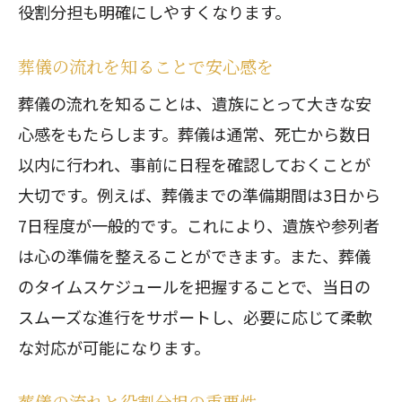
役割分担も明確にしやすくなります。
葬儀の流れと日程の基本を押さえる
葬儀の流れと日程の基礎知識
葬儀の流れを知ることで安心感を
葬儀の流れと日程を理解しよう
葬儀の流れを知ることは、遺族にとって大きな安
葬儀の流れと日取りの重要な関係
心感をもたらします。葬儀は通常、死亡から数日
葬儀の日程調整のポイント
以内に行われ、事前に日程を確認しておくことが
葬儀の流れに沿った日程の組み方
大切です。例えば、葬儀までの準備期間は3日から
7日程度が一般的です。これにより、遺族や参列者
葬儀の日程をスムーズに進める秘訣
は心の準備を整えることができます。また、葬儀
家族葬における葬儀の流れの理解
のタイムスケジュールを把握することで、当日の
家族葬の流れを知ることで安心感を
スムーズな進行をサポートし、必要に応じて柔軟
家族葬の流れを理解して準備万端
な対応が可能になります。
家族葬の流れに沿った進行のコツ
家族葬での流れと大切なポイント
葬儀の流れと役割分担の重要性