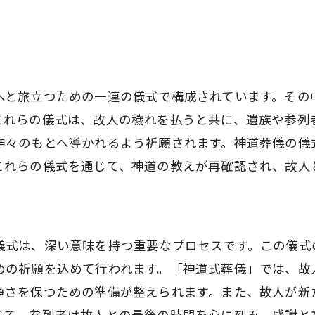
地域ごとの神道葬儀の伝統とその違いを学ぶ
地域によって異なる神道葬儀の風習
地方ごとの神道儀式の特徴とその理由
へと旅立つための一連の儀式で構成されています。その
神道葬儀における地域性の重要性
これらの儀式は、故人の穢れを払うと共に、遺族や参列
地域特有の神道儀式の文化的背景
神々のもとへ導かれるよう祈願されます。神道葬儀の儀
神道葬儀を通じた地域社会との結びつき
これらの儀式を通じて、神道の教えが再確認され、故人
文化多様性を尊重した神道葬儀の実践
神道における死の概念と葬儀の役割を解説
神道の教えにおける死生観
儀式は、深い意味を持つ重要なプロセスです。この儀式
死を迎えるにあたっての神道の思想
めの祈願を込めて行われます。「神道式葬儀」では、故
神道葬儀で重視される魂の旅立ちとは
浄さを保つための準備が整えられます。また、故人が新
死後の世界と神道における神々の役割
じて、参列者は故人との最後の時間を心に刻み、感謝と