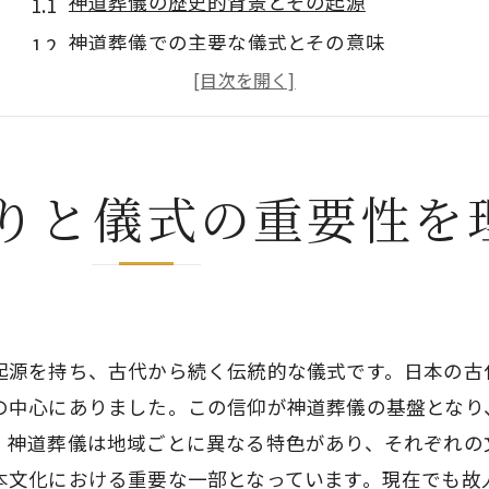
神道葬儀の歴史的背景とその起源
神道葬儀での主要な儀式とその意味
故人の旅立ちを象徴する神道の儀式
神道葬儀における祈祷と祝詞の役割
神道葬儀の準備と段取りの基本
りと儀式の重要性を
葬儀を通じた神道の教えとその影響
神道葬儀における参加者のマナーとは何か
神道葬儀における服装の基本ルール
参列者が知っておくべき神道の儀礼作法
神道葬儀での心構えとその重要性
起源を持ち、古代から続く伝統的な儀式です。日本の古
神道葬儀中の礼儀正しい振る舞い方
の中心にありました。この信仰が神道葬儀の基盤となり
、神道葬儀は地域ごとに異なる特色があり、それぞれの
故人への敬意を表す神道のしきたり
本文化における重要な一部となっています。現在でも故
遺族を支えるための参列者の役割