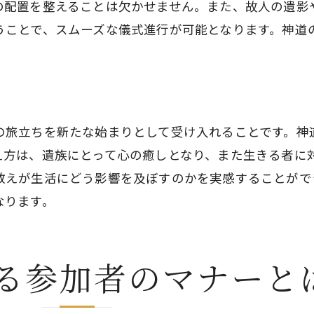
の配置を整えることは欠かせません。また、故人の遺影
神道葬儀における魂の旅立ちの象徴
うことで、スムーズな儀式進行が可能となります。神道
故人の魂を安心して送り出すための手順
神道の儀式がもたらす心の平安
神々への感謝を込めた葬儀の重要性
神道葬儀の祭壇と儀礼に込められた文化的背景
の旅立ちを新たな始まりとして受け入れることです。神
神道葬儀における祭壇の設置とその意味
え方は、遺族にとって心の癒しとなり、また生きる者に
儀礼に込められた神道の哲学と信仰
教えが生活にどう影響を及ぼすのかを実感することがで
祭壇を彩る装飾品の文化的役割
なります。
神道葬儀の祭壇が示す象徴的意味
儀式における道具とその歴史
る参加者のマナーと
文化遺産としての神道葬儀の意義
神道葬儀を通じた遺族と地域社会の結びつき