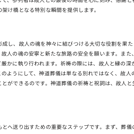
神道葬儀が遺族に与える精神的な意義
の架け橋となる特別な瞬間を提供します。
神道における死後の儀式とその目的
前橋市民葬祭が提供する低価格高品質の神道葬儀
前橋市民葬祭の神道葬儀プランの特徴
形成し、故人の魂を神々に結びつける大切な役割を果た
、故人の魂の安寧と新たな旅路の安全を願います。また
低価格で提供できる理由とその背景
て厳かに執り行われます。祈祷の際には、故人と縁の深
高品質な神道葬儀を実現するための工夫
このようにして、神道葬儀は単なる別れではなく、故人
市民葬祭が誇るプロフェッショナルなサービス
ことができるのです。神道葬儀の祈祷と祝詞は、故人と
前橋市民葬祭が選ばれる理由と実績
利用者の声に基づいた葬儀サービスの向上
神道葬儀で故人を神々のもとへ送り出す意味
神道葬儀での故人への祈りとその意義
もとへ送り出すための重要なステップです。まず、葬儀
神々との合一を目指す神道の儀式