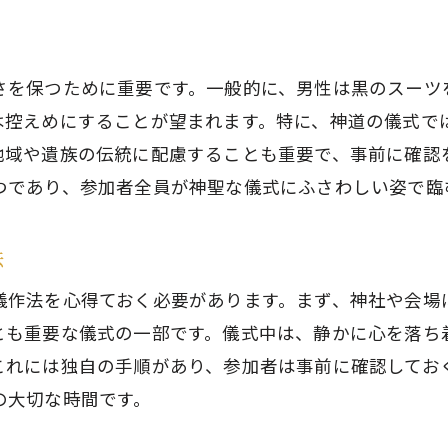
神道葬儀が遺族に与える心理的サポート
地域と共に執り行う葬儀の意義
さを保つために重要です。一般的に、男性は黒のスーツ
神道葬儀を通じたコミュニティの支え合い
は控えめにすることが望まれます。特に、神道の儀式で
地域文化を尊重した葬儀の実践
地域や遺族の伝統に配慮することも重要で、事前に確認
遺族と地域社会との絆を深める葬儀
つであり、参加者全員が神聖な儀式にふさわしい姿で臨
神道葬儀がもたらす地域社会への貢献
法
儀作法を心得ておく必要があります。まず、神社や会場
とも重要な儀式の一部です。儀式中は、静かに心を落ち
これには独自の手順があり、参加者は事前に確認してお
の大切な時間です。