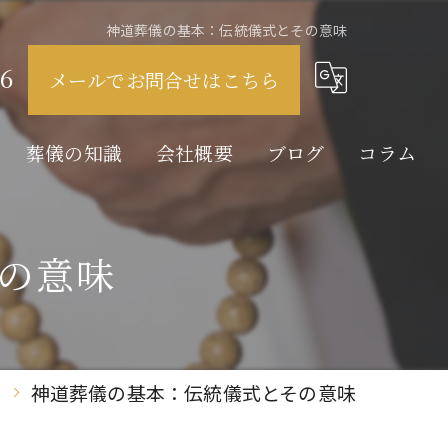
神道葬儀の基本：伝統儀式とその意味
6
メールでお問合せはこちら
葬儀の知識
会社概要
ブログ
コラム
家族葬とは
の意味
直葬とは
火葬とは
ム
神道葬儀の基本：伝統儀式とその意味
告別式とは