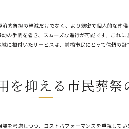
市民葬祭が提供する安心サポート
地域に根ざしたサービスの重要性
経済的負担の軽減だけでなく、より親密で個人的な葬儀
葬儀の選択肢を広げるためのヒント
移動の手間を省き、スムーズな進行が可能です。これに
前橋市民に愛される理由とは
地域に根付いたサービスは、前橋市民にとって信頼の証
人を心から見送るための前橋市民葬祭のシンプルなアプ
シンプルな葬儀が持つ意味
心のこもったお別れの流れ
用を抑える市民葬祭
シンプルさが生む心の余裕
故人を偲ぶための環境作り
前橋市民葬祭の思いやりの心
ン
心に残る葬儀を実現するポイント
域に根ざした前橋市民葬祭のプランが提供する安心感
相場を考慮しつつ、コストパフォーマンスを重視してい