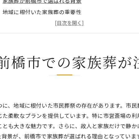
家族葬が前橋市で選ばれる背景
地域に根付いた家族葬の重要性
市民葬祭が提供する家族葬の特徴
前橋市での葬儀文化と家族葬の関係
家族葬の需要増加が示すもの
前橋市での家族葬が
前橋市民の声から見る家族葬の価値
橋市の葬儀費用を抑える市民葬祭の賢い選択
コストパフォーマンスの高い葬儀プラン
予算を抑えるための具体的なポイント
市民葬祭の価格設定の秘密
つに、地域に根付いた市民葬祭の存在があります。市民
前橋市民のための葬儀費用節約術
じた柔軟なプランを提供しています。特に市営斎場の利
ことも大きな魅力です。さらに、故人と家族だけで静か
無駄を省くことで実現する低価格葬儀
た背景が、前橋市で家族葬が選ばれる理由となっていま
予算内で最高の葬儀を実現する方法