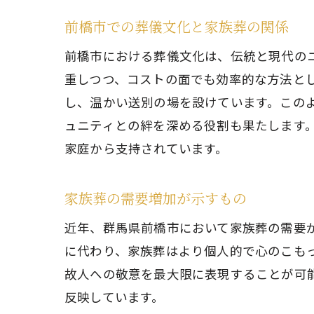
前橋市での葬儀文化と家族葬の関係
前橋市における葬儀文化は、伝統と現代の
家
重しつつ、コストの面でも効率的な方法と
し、温かい送別の場を設けています。この
ュニティとの絆を深める役割も果たします
家庭から支持されています。
家族葬の需要増加が示すもの
近年、群馬県前橋市において家族葬の需要
に代わり、家族葬はより個人的で心のこも
前
故人への敬意を最大限に表現することが可
反映しています。