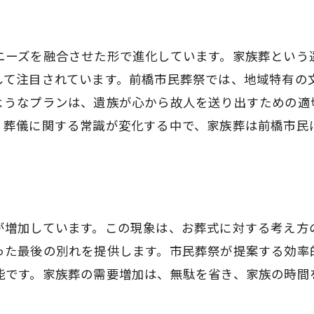
品質と価格のバランスの秘訣
選ばれる葬儀社としての信頼性
ニーズを融合させた形で進化しています。家族葬という
族葬のメリット前橋市民葬祭の取り組み
して注目されています。前橋市民葬祭では、地域特有の
家族葬がもたらす心理的メリット
ようなプランは、遺族が心から故人を送り出すための適
。葬儀に関する常識が変化する中で、家族葬は前橋市民
前橋市民葬祭の独自サービス
家族葬で得られる深い絆
スムーズな家族葬の流れ
心に残るお別れのための工夫
が増加しています。この現象は、お葬式に対する考え方
前橋市での家族葬の未来
った最後の別れを提供します。市民葬祭が提案する効率
橋市で葬儀を考える際のポイントと市民葬祭の魅力
能です。家族葬の需要増加は、無駄を省き、家族の時間
葬儀を準備する上での基本知識
前橋市での最適な葬儀プランの選び方