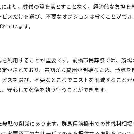
れにより、葬儀の質を落とすことなく、経済的な負担を
地域密着型のサービスとその強み
ービスだけを選び、不要なオプションは省くことができ
前橋市で築いた信頼関係
ばれています。
安心感を生むサポート体制
地域社会への貢献活動
前橋市民に寄り添う姿勢
場を利用することが重要です。前橋市民葬祭では、斎場
安心して任せられる理由
設定がされており、最初から費用が明確なため、予算を
ービスを選び、不要なところでコストを削減することが
し、安心して葬儀を執り行うことができます。
た無駄の削減にあります。群馬県前橋市での葬儀料相場
いて必要不可欠なサービスのみを提供する方針をとって