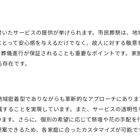
営斎場を活用した前橋市民葬祭の効率的な葬儀プラン
市営斎場の利点とその活用法
付いたサービスの提供が挙げられます。市民葬祭は、地
交通の便を考慮した葬儀プラン
にとって安心感を与えるだけでなく、故人に対する敬意
市営斎場が提供する安心感
な葬儀進行が保証されることも重要なポイントです。家
効率的な葬儀を可能にする設備
る存在です。
市営斎場で叶える心温まるお別れ
前橋市での理想的な葬儀プランとは
駄を省いた低価格高品質の葬儀前橋市で選ばれる理由
地域密着型でありながらも革新的なアプローチにありま
低価格を実現するための工夫
減することを実現しています。また、サービスの透明性
高品質を維持する取り組み
います。さらに、個別の希望に応じて祭壇や花の手配を
前橋市民に支持される理由
提案できるため、各家庭に合ったカスタマイズが可能で
無駄を省いたサービスの提供