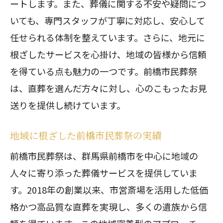
事前準備の重要性とその内容
ートします。また、葬儀に関する不安や疑問につ
直葬に関するよくある質問と回答
いても、専門スタッフが丁寧に対応し、安心して
任せられる体制を整えています。さらに、地元に
トラブルを避けるためのポイント
根ざしたサービスを心掛け、地域の皆様から信頼
シンプルで心温まる直葬。群馬県の葬儀事
を得ている点も魅力の一つです。前橋市民葬祭
情
は、直葬を選んだ方々に対し、心のこもったお見
群馬県における葬儀の歴史と変遷
送りを提供し続けています。
直葬がもたらす新しい葬儀の形
シンプルでありながら心に残る直葬の
地域に根ざした前橋市民葬祭の実績
実例
前橋市民葬祭は、群馬県前橋市を中心に地域の
地域特有の葬儀文化と直葬の適合性
人々に寄り添った葬儀サービスを提供していま
直葬を選ぶことで得られる心の安らぎ
す。2018年の創業以来、市営斎場を活用した低価
直葬がもたらす家族の絆の再確認
格かつ高品質な直葬を実現し、多くの遺族から信