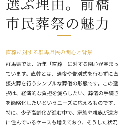
選ぶ理由。前橋
直葬を選ぶ際の重要な考慮点
直葬のメリット群馬県での選択がスムーズ
市民葬祭の魅力
な理由
直葬が選ばれる理由とその利点
群馬県での直葬がスムーズな理由
直葬に対する群馬県民の関心と背景
直葬がもたらす遺族への負担軽減
群馬県では、近年「直葬」に対する関心が高まっ
前橋市での直葬の流れとプロセス
ています。直葬とは、通夜や告別式を行わずに直
直葬に適した遺族の条件
接火葬を行うシンプルな葬儀の形態です。この選
直葬を選ぶ際に注意すべき点
択は、経済的な負担を減らしたい、葬儀の手続き
前橋市民葬祭で叶える低価格高品質の直葬
を簡略化したいというニーズに応えるものです。
前橋市民葬祭の価格設定とその理由
特に、少子高齢化が進む中で、家族や親族が遠方
高品質なサービスを維持するための取
に住んでいるケースも増えており、そうした状況