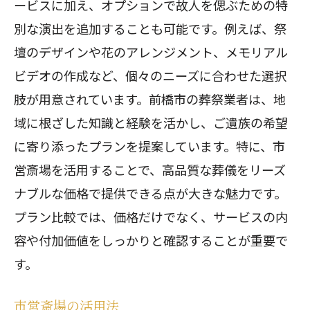
ービスに加え、オプションで故人を偲ぶための特
思い出に残る前橋市の家族葬を選ぶために
別な演出を追加することも可能です。例えば、祭
前橋市で特別な家族葬を企画する
壇のデザインや花のアレンジメント、メモリアル
心に刻む家族葬の演出方法
ビデオの作成など、個々のニーズに合わせた選択
個性豊かな家族葬の実現
肢が用意されています。前橋市の葬祭業者は、地
家族の希望を形にするために
域に根ざした知識と経験を活かし、ご遺族の希望
前橋市で多様な家族葬プランを探す
に寄り添ったプランを提案しています。特に、市
永遠に残る家族葬のための準備
営斎場を活用することで、高品質な葬儀をリーズ
前橋市で安心して家族葬を行うための選択
ナブルな価格で提供できる点が大きな魅力です。
肢
プラン比較では、価格だけでなく、サービスの内
容や付加価値をしっかりと確認することが重要で
信頼できる葬儀社の選定基準
す。
前橋市の家族葬における安心要素
トラブルを防ぐための注意点
市営斎場の活用法