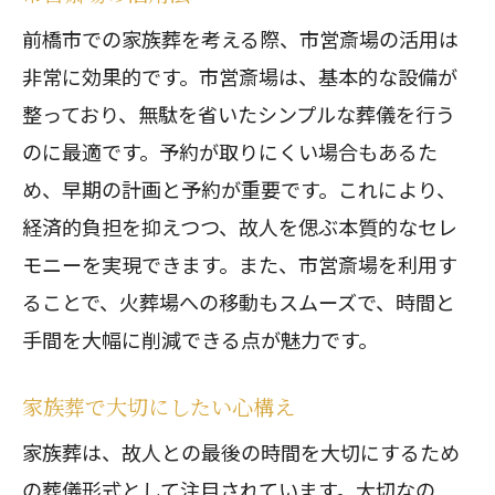
前橋市での家族葬の安全対策
前橋市での家族葬を考える際、市営斎場の活用は
葬儀後のフォローアップ体制
非常に効果的です。市営斎場は、基本的な設備が
満足度の高い家族葬を目指して
整っており、無駄を省いたシンプルな葬儀を行う
前橋市で家族葬をシンプルに行うメリット
のに最適です。予約が取りにくい場合もあるた
シンプルな家族葬がもたらす効果
め、早期の計画と予約が重要です。これにより、
経済的負担を抑えつつ、故人を偲ぶ本質的なセレ
前橋市の家族葬で時間を有効に使う
モニーを実現できます。また、市営斎場を利用す
情感豊かなセレモニーの実現
ることで、火葬場への移動もスムーズで、時間と
家族との絆を深める家族葬
手間を大幅に削減できる点が魅力です。
手間を省いた家族葬の成功事例
心温まる場所での葬儀の利点
家族葬で大切にしたい心構え
前橋市の家族葬で故人を心から見送る方法
家族葬は、故人との最後の時間を大切にするため
最後の別れの場を特別にする演出
の葬儀形式として注目されています。大切なの