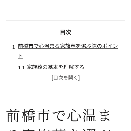
目次
前橋市で心温まる家族葬を選ぶ際のポイン
ト
家族葬の基本を理解する
前橋市での葬儀プランの比較
市営斎場の活用法
家族葬で大切にしたい心構え
前橋市で心温ま
前橋市で信頼できる葬儀会社選び
予算に合わせた家族葬の提案