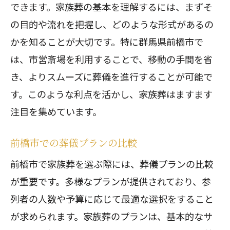
前橋市の葬儀会社の選び方
できます。家族葬の基本を理解するには、まずそ
の目的や流れを把握し、どのような形式があるの
コストパフォーマンスを重視したプラ
かを知ることが大切です。特に群馬県前橋市で
ン
は、市営斎場を利用することで、移動の手間を省
家族葬のプランニングの基本
き、よりスムーズに葬儀を進行することが可能で
前橋市で経済的負担を抑える家族葬の選び
す。このような利点を活かし、家族葬はますます
方
注目を集めています。
家族葬の予算設定と見積もり
前橋市での家族葬の費用内訳
前橋市での葬儀プランの比較
経済的な家族葬を選ぶためのヒント
前橋市で家族葬を選ぶ際には、葬儀プランの比較
前橋市で利用可能な補助制度
が重要です。多様なプランが提供されており、参
低価格で高品質な葬儀を実現する方法
列者の人数や予算に応じて最適な選択をすること
が求められます。家族葬のプランは、基本的なサ
家計に優しい家族葬の選び方