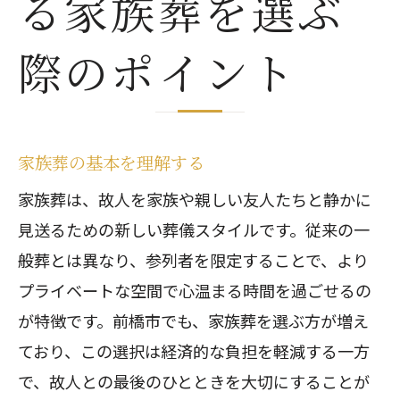
る家族葬を選ぶ
家族葬で心に残るセレモニーを前橋市で実
現
際のポイント
前橋市で心に残る家族葬を行う工夫
個別の思い出を作る演出方法
故人の人柄を反映した葬儀
家族葬の基本を理解する
参列者の心に響くセレモニー
家族葬は、故人を家族や親しい友人たちと静かに
前橋市での家族葬の成功事例
見送るための新しい葬儀スタイルです。従来の一
温かい雰囲気を演出するポイント
般葬とは異なり、参列者を限定することで、より
無駄を省いた前橋市の家族葬選びのコツ
プライベートな空間で心温まる時間を過ごせるの
シンプルで効率的な家族葬の選択
が特徴です。前橋市でも、家族葬を選ぶ方が増え
前橋市での家族葬の費用削減術
ており、この選択は経済的な負担を軽減する一方
不要なオプションを見極める
で、故人との最後のひとときを大切にすることが