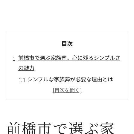
目次
前橋市で選ぶ家族葬。心に残るシンプルさ
の魅力
シンプルな家族葬が必要な理由とは
故人を偲ぶ心温まる家族葬の特徴
前橋市の家族葬で感じる安心の理由
家族葬が提供する時間と空間の大切さ
前橋市で選ぶ家
シンプルさが際立つ前橋市の家族葬