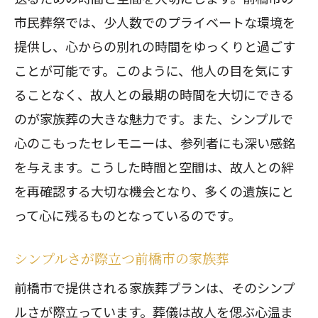
前橋市の家族葬が提供する信頼感
市民葬祭では、少人数でのプライベートな環境を
安心感が得られる家族葬の理由
提供し、心からの別れの時間をゆっくりと過ごす
信頼できるセレモニーの作り方
ことが可能です。このように、他人の目を気にす
前橋市民に選ばれる家族葬の信頼
ることなく、故人との最期の時間を大切にできる
家族葬の新しい形。前橋市の心温まる見送
のが家族葬の大きな魅力です。また、シンプルで
り
心のこもったセレモニーは、参列者にも深い感銘
前橋市で提案する新しい家族葬の形
を与えます。こうした時間と空間は、故人との絆
心温まる見送りを実現する家族葬
を再確認する大切な機会となり、多くの遺族にと
新しい形の家族葬で得られる感動
って心に残るものとなっているのです。
前橋市民が支持する家族葬の革新
シンプルさが際立つ前橋市の家族葬
家族葬の新しい可能性を探る
前橋市で提供される家族葬プランは、そのシンプ
心に残る新しい家族葬の提案
ルさが際立っています。葬儀は故人を偲ぶ心温ま