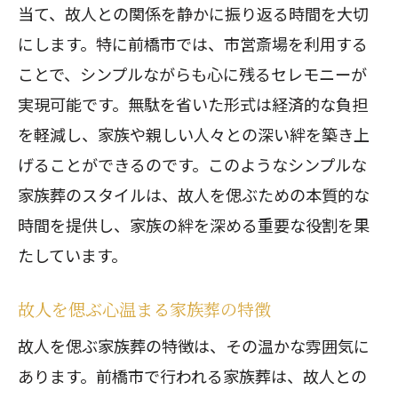
心のこもった家族葬のセレモニーを体
当て、故人との関係を静かに振り返る時間を大切
験
にします。特に前橋市では、市営斎場を利用する
思い出に残る家族葬の演出方法
ことで、シンプルながらも心に残るセレモニーが
前橋市で提供される感動の家族葬
実現可能です。無駄を省いた形式は経済的な負担
心温まる家族葬の瞬間を大切に
を軽減し、家族や親しい人々との深い絆を築き上
げることができるのです。このようなシンプルな
前橋市の家族葬で得られる感動と癒し
家族葬のスタイルは、故人を偲ぶための本質的な
豊かな時間を演出する家族葬の工夫
時間を提供し、家族の絆を深める重要な役割を果
経済的にも安心。前橋市の家族葬が実現す
たしています。
る低価格
前橋市で実現する低価格の家族葬
故人を偲ぶ心温まる家族葬の特徴
コストパフォーマンスが優れた家族葬
故人を偲ぶ家族葬の特徴は、その温かな雰囲気に
の秘密
あります。前橋市で行われる家族葬は、故人との
経済的負担を軽減する家族葬プラン