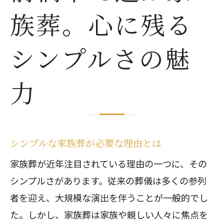
選ばれる家族葬のシンプルなプラン
族葬。心に残る
家族葬のメリット。市民葬祭の評判と選ば
れる理由
シンプルさの魅
前橋市で高評価を得る家族葬の実力
選ばれる家族葬の理由を探る
力
前橋市の家族葬が人気な理由とは
心から安心できる家族葬の選び方
評判がいい前橋市の家族葬の特徴
シンプルな家族葬が必要な理由とは
家族葬のメリットを最大限に活かす方
家族葬が近年注目されている理由の一つに、その
法
シンプルさがあります。従来の葬儀は多くの参列
心温まるセレモニー。前橋市での家族葬の
者を迎え、大規模な演出を伴うことが一般的でし
豊かな時間
た。しかし、家族葬は家族や親しい人々に焦点を