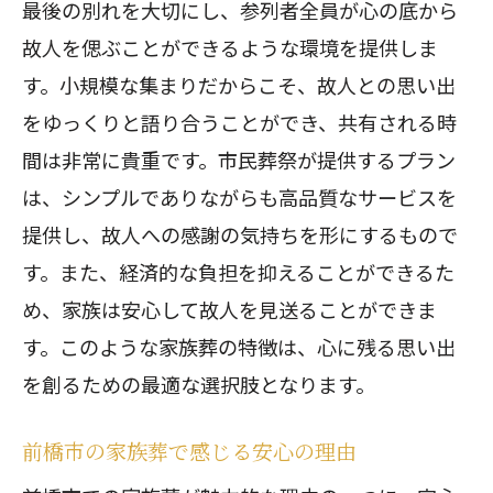
最後の別れを大切にし、参列者全員が心の底から
低価格でも安心できる家族葬の魅力
故人を偲ぶことができるような環境を提供しま
前橋市の家族葬で実現するコスト削減
す。小規模な集まりだからこそ、故人との思い出
をゆっくりと語り合うことができ、共有される時
安心価格で提供される家族葬の魅力
間は非常に貴重です。市民葬祭が提供するプラン
市営斎場を活用した家族葬。市民葬祭での
は、シンプルでありながらも高品質なサービスを
新たな選択肢
提供し、故人への感謝の気持ちを形にするもので
市営斎場利用で実現する家族葬の利点
す。また、経済的な負担を抑えることができるた
前橋市の市営斎場で行う家族葬の魅力
め、家族は安心して故人を見送ることができま
新たな選択肢としての市営斎場利用
す。このような家族葬の特徴は、心に残る思い出
市営斎場活用の家族葬で得る安心感
を創るための最適な選択肢となります。
前橋市の家族葬で注目の市営斎場
前橋市の家族葬で感じる安心の理由
市営斎場を活用した家族葬の可能性