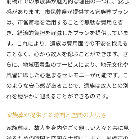
家族葬で深まる絆。前橋市民が選ぶ理由と
前橋市での家族葬が魅力的な理由の一つに、安心
は
感があります。市民葬祭が提供する家族葬プラン
は、市営斎場を活用することで無駄な費用を省
家族葬が絆を深める理由とは
き、経済的負担を軽減したプランを提供していま
前橋市民が選ぶ家族葬の魅力
す。これにより、遺族は費用面での不安を抱える
絆を深める家族葬のセレモニー
ことなく、心から故人を偲ぶことができます。さ
前橋市の家族葬で絆を実感
らに、地域密着型のサービスにより、地元文化や
家族葬で生まれる新たな絆
風習に即した心温まるセレモニーが可能です。こ
選ばれる家族葬の感動体験
のような安心感があることで、遺族は故人との別
前橋市の家族葬で感じる安心と信頼のセレ
れを穏やかに迎えることができるのです。
モニー
家族葬が提供する時間と空間の大切さ
信頼される前橋市の家族葬の魅力
家族葬は、故人を身内やごく親しい人々と共に見
安心できる家族葬の選び方
送るための時間と空間を大切にします。前橋市の