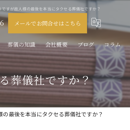
うですが故人様の最後を本当にタクセる葬儀社ですか？
6
メールでお問合せはこちら
葬儀の知識
会社概要
ブログ
コラム
家族葬とは
る葬儀社ですか？
直葬とは
火葬とは
様の最後を本当にタクセる葬儀社ですか？
告別式とは